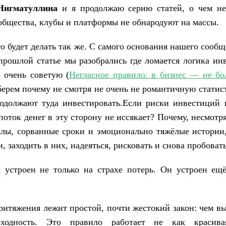
Нигматуллина
и я продолжаю серию статей, о чем не
ообщества, клубы и платформы не обнародуют на массы.
то будет делать так же. С самого основания нашего сооб
прошлой статье мы разобрались где ломается логика инв
о очень советую (
Негласное правило: в бизнес — не бо
берем почему не смотря не очень не романтичную статис
одолжают туда инвестировать.Если риски инвестиций 
поток денег в эту сторону не иссякает? Почему, несмотр
алы, сорванные сроки и эмоционально тяжёлые истории
и, заходить в них, надеяться, рисковать и снова пробоват
 устроен не только на страхе потерь. Он устроен ещ
притяжения лежит простой, почти жестокий закон: чем в
оходность. Это правило работает не как красив