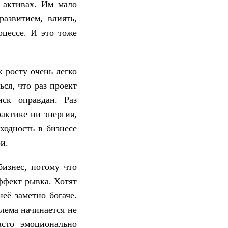
 активах. Им мало
азвитием, влиять,
оцессе. И это тоже
 росту очень легко
ся, что раз проект
иск оправдан. Раз
актике ни энергия,
ходность в бизнесе
и.
изнес, потому что
эффект рывка. Хотят
её заметно богаче.
лема начинается не
асто эмоционально