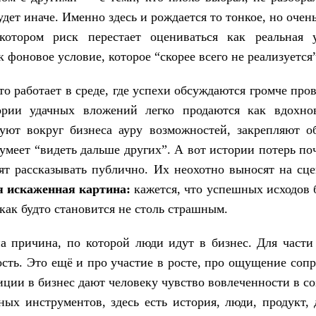
будет иначе. Именно здесь и рождается то тонкое, но оче
котором риск перестает оцениваться как реальная 
 фоновое условие, которое “скорее всего не реализуется”
то работает в среде, где успехи обсуждаются громче про
ории удачных вложений легко продаются как вдохно
уют вокруг бизнеса ауру возможностей, закрепляют об
умеет “видеть дальше других”. А вот истории потерь по
ят рассказывать публично. Их неохотно выносят на сц
я искаженная картина:
кажется, что успешных исходов б
 как будто становится не столь страшным.
а причина, по которой люди идут в бизнес. Для части
ость. Это ещё и про участие в росте, про ощущение сопр
иции в бизнес дают человеку чувство вовлеченности в со
ных инструментов, здесь есть история, люди, продукт, 