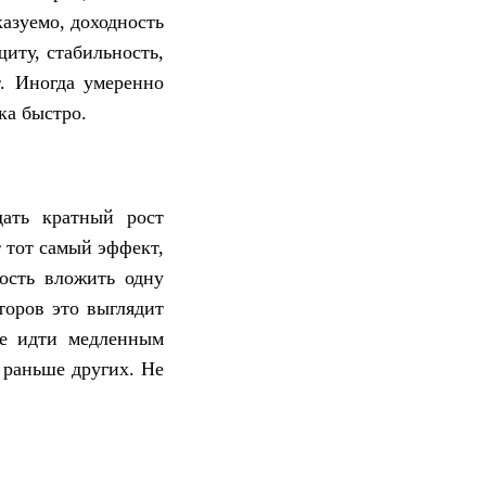
казуемо, доходность
иту, стабильность,
т. Иногда умеренно
ка быстро.
дать кратный рост
т тот самый эффект,
ость вложить одну
торов это выглядит
Не идти медленным
а раньше других. Не