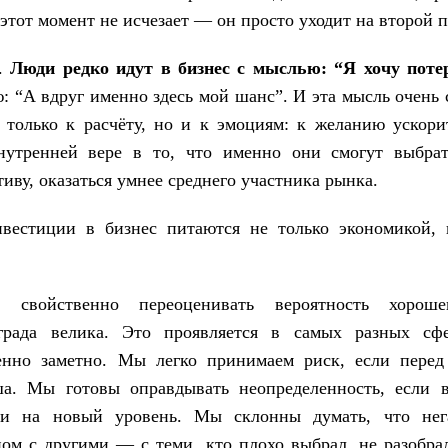
этот момент не исчезает — он просто уходит на второй п
ь.
Люди редко идут в бизнес с мыслью: “Я хочу поте
ю: “А вдруг именно здесь мой шанс”. И эта мысль очень 
 только к расчёту, но и к эмоциям: к желанию ускори
нутренней вере в то, что именно они смогут выбрат
тиву, оказаться умнее среднего участника рынка.
вестиции в бизнес питаются не только экономикой, 
 свойственно переоценивать вероятность хороше
аграда велика. Это проявляется в самых разных сф
енно заметно. Мы легко принимаем риск, если перед
а. Мы готовы оправдывать неопределенность, если 
ти на новый уровень. Мы склонны думать, что нег
ном с другими — с теми, кто плохо выбрал, не разобра