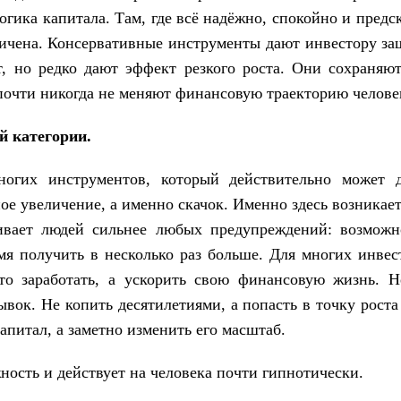
гика капитала. Там, где всё надёжно, спокойно и предс
ничена. Консервативные инструменты дают инвестору защ
, но редко дают эффект резкого роста. Они сохраняю
очти никогда не меняют финансовую траекторию челове
й категории.
огих инструментов, который действительно может 
ое увеличение, а именно скачок. Именно здесь возникае
ивает людей сильнее любых предупреждений: возможн
емя получить в несколько раз больше. Для многих инвес
то заработать, а ускорить свою финансовую жизнь. 
ывок. Не копить десятилетиями, а попасть в точку рост
апитал, а заметно изменить его масштаб.
ность и действует на человека почти гипнотически.