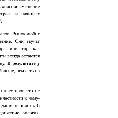
нь опасное смещение
угроза и начинает
.
валов. Рынок любит
вение. Они звучат
раз инвестора как
чти всегда остаются
ену.
В результате у
ольше, чем есть на
 инвесторов это не
ичастности к чему-
здание ценности. В
движение, энергия,