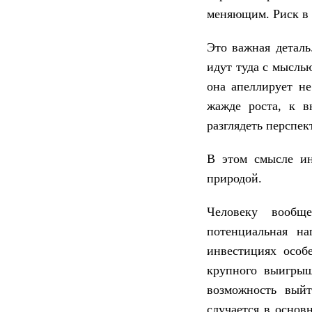
меняющим. Риск в 
Это важная детал
идут туда с мысль
она апеллирует не
жажде роста, к в
разглядеть перспек
В этом смысле ин
природой.
Человеку вообще
потенциальная н
инвестициях особ
крупного выигрыш
возможность вый
случается в основ