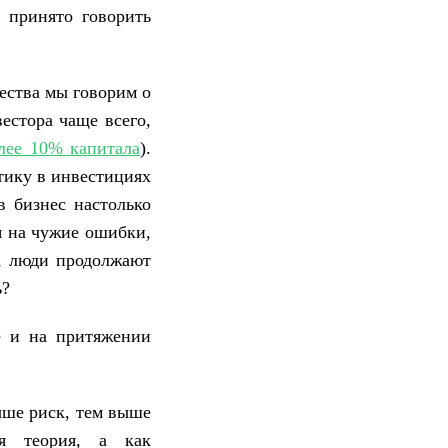
 принято говорить
щества мы говорим о
естора чаще всего,
лее 10% капитала
).
тику в инвестициях
в бизнес настолько
я на чужие ошибки,
, люди продолжают
ь?
ё и на притяжении
ыше риск, тем выше
ая теория, а как