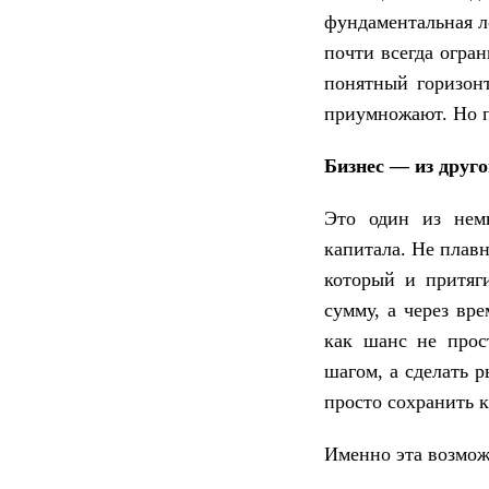
фундаментальная ло
почти всегда огра
понятный горизонт
приумножают. Но п
Бизнес — из друго
Это один из немн
капитала. Не плавн
который и притяг
сумму, а через вр
как шанс не прос
шагом, а сделать р
просто сохранить к
Именно эта возмож