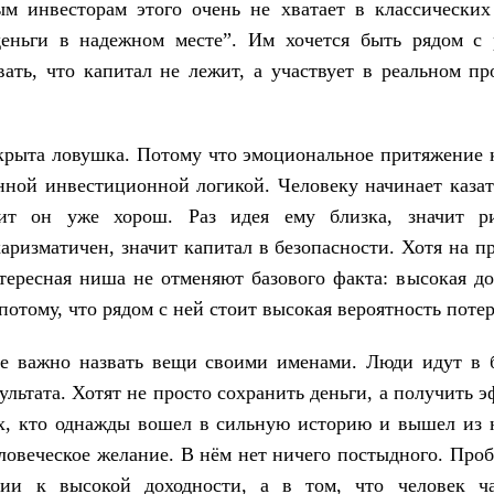
ым инвесторам этого очень не хватает в классических
деньги в надежном месте”. Им хочется быть рядом с р
вать, что капитал не лежит, а участвует в реальном пр
крыта ловушка. Потому что эмоциональное притяжение к
енной инвестиционной логикой. Человеку начинает казать
чит он уже хорош. Раз идея ему близка, значит р
аризматичен, значит капитал в безопасности. Хотя на пр
тересная ниша не отменяют базового факта: высокая до
потому, что рядом с ней стоит высокая вероятность потер
те важно назвать вещи своими именами. Люди идут в б
ультата. Хотят не просто сохранить деньги, а получить 
ех, кто однажды вошел в сильную историю и вышел из н
ловеческое желание. В нём нет ничего постыдного. Проб
ии к высокой доходности, а в том, что человек ч