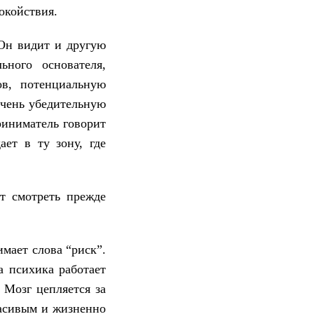
окойствия.
 Он видит и другую
ного основателя,
ов, потенциальную
очень убедительную
риниматель говорит
ает в ту зону, где
ет смотреть прежде
имает слова “риск”.
а психика работает
 Мозг цепляется за
расивым и жизненно