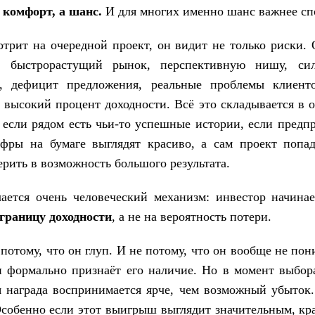
 комфорт, а шанс.
И для многих именно шанс важнее сп
отрит на очередной проект, он видит не только риски.
: быстрорастущий рынок, перспективную нишу, силь
, дефицит предложения, реальные проблемы клиент
 высокий процент доходности. Всё это складывается в 
 если рядом есть чьи-то успешные истории, если предп
фры на бумаге выглядят красиво, а сам проект попад
ерить в возможность большого результата.
ается очень человеческий механизм: инвестор начина
границу доходности
, а не на вероятность потери.
потому, что он глуп. И не потому, что он вообще не пон
н формально признаёт его наличие. Но в момент выбор
я награда воспринимается ярче, чем возможный убыток.
собенно если этот выигрыш выглядит значительным, к