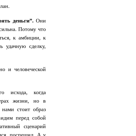
лан.
рять деньги”.
Они
сильна. Потому что
ться, к амбиции, к
ь удачную сделку,
но и человеческой
го исхода, когда
ерах жизни, но в
 нами стоит образ
видим перед собой
ативный сценарий
лся, поспешил. А у