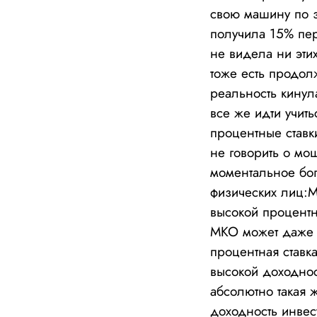
свою машину по з
получила 15% пер
не видела ни этих
тоже есть продол
реальность кинул
все же идти учит
процентные ставки
не говорить о мо
моментальное бог
физических лиц:
высокой процентн
МКО может даже з
процентная ставк
высокой доходнос
абсолютно такая 
доходность инвес