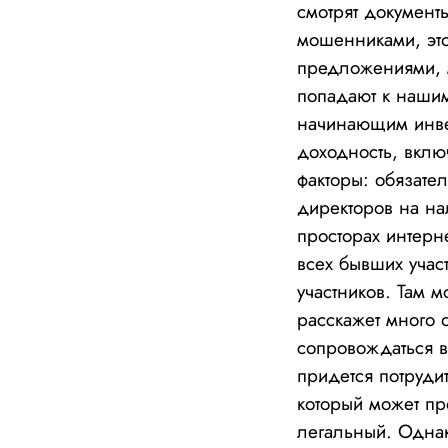
смотрят документ
мошенниками, это
предложениями, м
попадают к нашим 
начинающим инвес
доходность, вклю
факторы: обязате
директоров на на
просторах интерн
всех бывших учас
участников. Там 
расскажет много 
сопровождаться в
придется потруди
который может пр
легальный. Однак