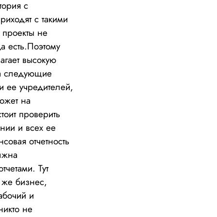
тория с
риходят с такими
 проекты не
да есть.Поэтому
агает высокую
на следующие
и ее учредителей,
ожет на
тоит проверить
нии и всех ее
совая отчетность
лжна
тчетами. Тут
 же бизнес,
абочий и
никто не