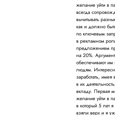
желание уйти в п
всегда сопровожд
вычитывать разны
как и должно быт
по ключевым зап
в рекламном роли
предложением пр
на 20%. Аргумент
обеспечивают им 
людям. Интересно
заработать, имея
в их деятельност
вкладу. Первая м
желание уйти в п
в который 5 лет 
взяли верх и я уж