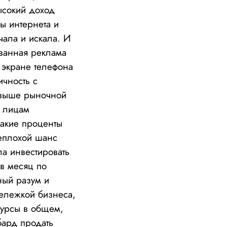
ысокий доход
ы интернета и
чала и искала. И
ованная реклама
 экране телефона
ичность с
 выше рыночной
м лицам
такие проценты
неплохой шанс
ла инвестировать
 в месяц по
ный разум и
дележкой бизнеса,
сурсы в общем,
бард продать