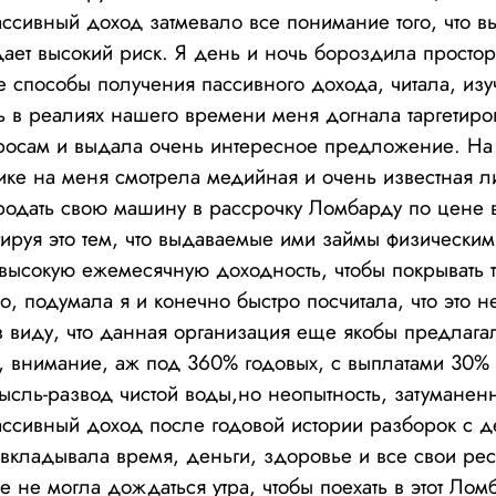
ассивный доход затмевало все понимание того, что в
ает высокий риск. Я день и ночь бороздила простор
е способы получения пассивного дохода, читала, изу
ь в реалиях нашего времени меня догнала таргетир
росам и выдала очень интересное предложение. На
ке на меня смотрела медийная и очень известная л
одать свою машину в рассрочку Ломбарду по цене
ируя это тем, что выдаваемые ими займы физически
высокую ежемесячную доходность, чтобы покрывать 
, подумала я и конечно быстро посчитала, что это 
 в виду, что данная организация еще якобы предлага
ь, внимание, аж под 360% годовых, с выплатами 30%
ысль-развод чистой воды,но неопытность, затуманен
ассивный доход после годовой истории разборок с 
я вкладывала время, деньги, здоровье и все свои ре
е не могла дождаться утра, чтобы поехать в этот Лом