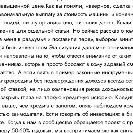
авышенной цене.Как вы поняли, наверное, сделка с
воначальную выплату за стоимость машины и конеч
 людей, ни эту организацию, ни своих денег. Кстати 
жение для отдельной статьи. Но сейчас рассказ о то
а меня в раздумья и поставила перед выбором винить
ься быть инвестором.Эта ситуация дала мне понимани
 направлены на то, чтобы отвести внимание от каких 
шенниках, которые просто бросают в кому здравый 
атство. А если взять в пример законные инструмент
Микрокредиты без подтверждения доходов всегда со
ой ставкой, на лицо компенсация риска доходностью
акрыть глаза на плохую кредитную историю. Кредит 
а выше, чем кредита с залогом, опять наблюдаем ко
тью заимодателя. Если говорить об инвестициях в би
же. Когда к нам в сообщество обращается проект с 
тору 50-60% годовых, мы воспринимаем это как сигн