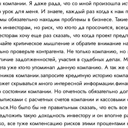
ы компании. Я даже рада, что со мной произошла ис
 урок для меня. И знаете, каждый раз когда к нам п
ы обязательно находим проблемы в бизнесе. Такие
инвесторам, но риск, что кто-то да просочится, всег
торам хочу еще раз сказать, что когда проект предл
чайте критическое мышление и обратите внимание 
льно проверьте контрагента. Не только компанию, но 
личие задолженностей, участия в судебных делах. М
ета уже кто-то упоминал данную компанию. А так же с
тников компании.запросите кредитную историю компа
может скрываться много интересной информации.финан
о состоянии компании. Но отчетность обязательно до
ыписками с расчетных счетов компании и кассовыми о
ться.Но было бы не правильным сказать, что есть все
едложить такую доходность инвестору и он вполне р
о, все туже компенсацию рисков этими процентами 