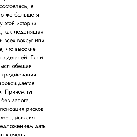
остоялась, я
но же больше я
у этой истории
м, как леденящая
 всех вокруг или
е, что высокие
то деталей. Если
смысл обещая
ы кредитования
провождается
. Причем тут
без залога,
мпенсация рисков
знес, история
предложением дать
ал к очень