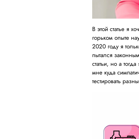
В этой статье я х
горьком опыте на
2020 году я толь
пытался законным
статьи, но а тогд
мне куда симпати
тестировать разн