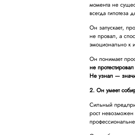
момента не сущес
всегда гипотеза 
Он запускает, про
не провал, а спо
эмоционально к и
Он понимает прос
не протестировал
Не узнал — значи
2. Он умеет соби
Сильный предприн
рост невозможен 
профессиональне