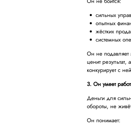
Он не боится:
сильных упра
опытных фина
жёстких прод
системных оп
Он не подавляет 
ценит результат, 
конкурирует с ней
3. Он умеет рабо
Деньги для сильн
обороты, не живё
Он понимает: