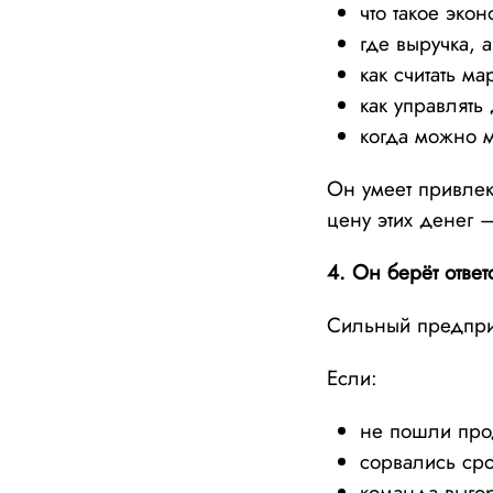
что такое эко
где выручка, 
как считать м
как управлят
когда можно м
Он умеет привлек
цену этих денег —
4. Он берёт ответ
Сильный предпри
Если:
не пошли прод
сорвались ср
команда выгор