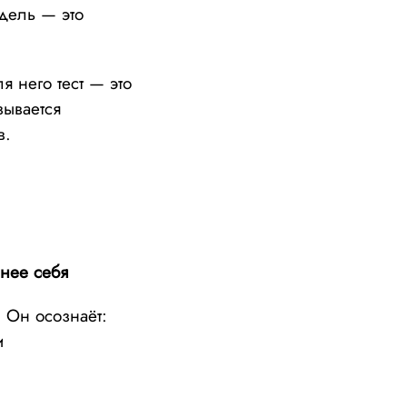
дель — это
я него тест — это
зывается
в.
ьнее себя
 Он осознаёт:
и