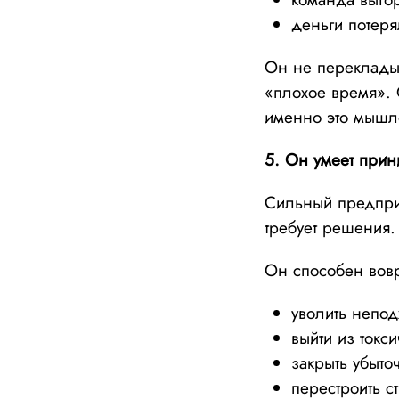
деньги потеря
Он не перекладыв
«плохое время». 
именно это мышле
5. Он умеет при
Сильный предприн
требует решения.
Он способен вов
уволить непо
выйти из токс
закрыть убыт
перестроить с