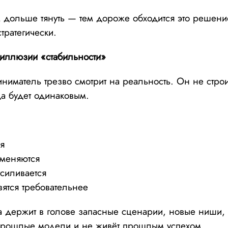
 дольше тянуть — тем дороже обходится это решени
тратегически.
 иллюзии «стабильности»
иматель трезво смотрит на реальность. Он не строи
да будет одинаковым.
я
 меняются
силивается
вятся требовательнее
а держит в голове запасные сценарии, новые ниши, 
 прошлые модели и не живёт прошлым успехом.