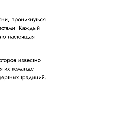
сни, проникнуться
истами. Каждый
то настоящая
оторое известно
я их команде
цертных традиций.