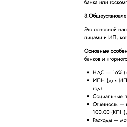
банка или госкомп
3.Общеустановл
Это основной на
лицами и ИП, ко
Основные особен
банков и игорного
НДС — 16% (об
ИПН (для ИП)
год).
Социальные 
Отчётность — 
100.00 (КПН)
Расходы — мож