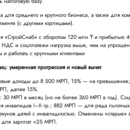
ь налоговую базу.
а для среднего и крупного бизнеса, а также для ко
егменте (с другими юрлицами).
 «СтройСнаб» с оборотом 120 млн ₸ и прибылью 40
 НДС и соцплатежи нагрузка выше, чем на упрощенк
ы и работать с крупными клиентами
ц: умеренная прогрессия и новый вычет
овые доходы до 8 500 МРП, 15% — на превышение
РП, далее 15%.
: 30 МРП в месяц (но не более 360 МРП в год). Со
 инвалидов I–II гр.; 882 МРП — для ряда льготных 
екунов детей с инвалидностью. Отменены «старые» 
а для зарплат <25 МРП.