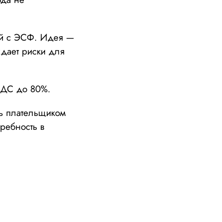
ый с ЭСФ. Идея —
ждает риски для
НДС до 80%.
ть плательщиком
требность в