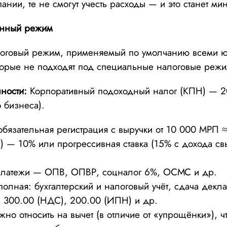
ании, те не смогут учесть расходы — и это станет ми
енный режим
логовый режим, применяемый по умолчанию всеми 
торые не подходят под специальные налоговые реж
ности:
Корпоративный подоходный налог (КПН) — 
 бизнеса).
язательная регистрация с выручки от 10 000 МРП ≈
 — 10% или прогрессивная ставка (15% с дохода с
платежи — ОПВ, ОПВР, соцналог 6%, ОСМС и др.
полная: бухгалтерский и налоговый учёт, сдача дек
, 300.00 (НДС), 200.00 (ИПН) и др.
но относить на вычет (в отличие от «упрощёнки»), ч