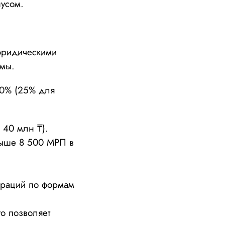
нусом.
юридическими
имы.
20% (25% для
 40 млн ₸).
выше 8 500 МРП в
лараций по формам
то позволяет