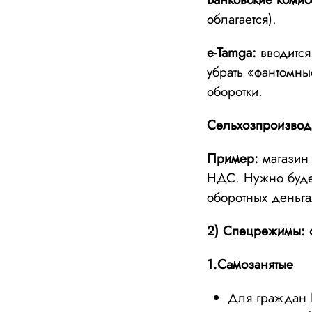
облагается).
e-Tamga:
вводится
убрать «фантомны
оборотки.
Сельхозпроизвод
Пример:
магазин
НДС. Нужно будет
оборотных деньга
2) Спецрежимы: о
1.Самозанятые
Для граждан 