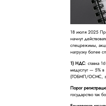
18 июля 2025 Пр
начнут действова
спецрежимы, акци
нагрузку более с
1) НДС
: ставка 1
медуслуг — 5% в 
(ГОБМП/ОСМС, за
Порог регистраци
государство так 
Банковские комис