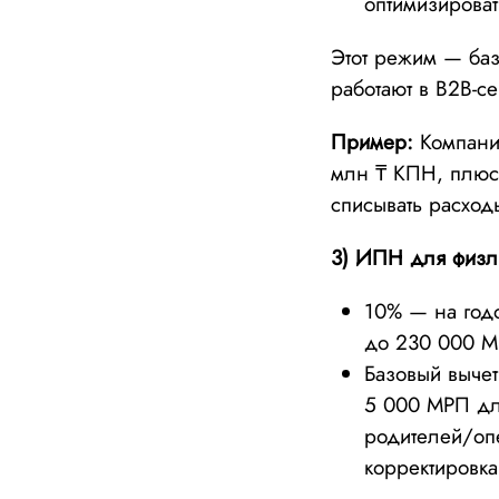
оптимизироват
Этот режим — баз
работают в B2B-с
Пример:
Компания
млн ₸ КПН, плюс
списывать расход
3) ИПН для физли
10% — на год
до 230 000 М
Базовый вычет
5 000 МРП для
родителей/оп
корректировк