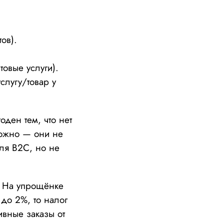
ов).
товые услуги).
слугу/товар у
ден тем, что нет
ложно — они не
для B2C, но не
. На упрощёнке
 до 2%, то налог
ивные заказы от