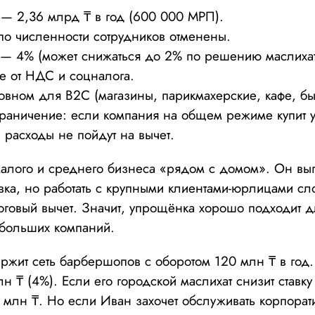
 — 2,36 млрд ₸ в год (600 000 МРП).
по численности сотрудников отменены.
 — 4% (может снижаться до 2% по решению маслихат
 от НДС и соцналога.
новном для B2C (магазины, парикмахерские, кафе, бы
раничение: если компания на общем режиме купит у
расходы не пойдут на вычет.
лого и среднего бизнеса «рядом с домом». Он выго
вка, но работать с крупными клиентами-юрлицами с
алоговый вычет. Значит, упрощёнка хорошо подходит 
 больших компаний.
жит сеть барбершопов с оборотом 120 млн ₸ в год
лн ₸ (4%). Если его городской маслихат снизит ставку
,4 млн ₸. Но если Иван захочет обслуживать корпорат