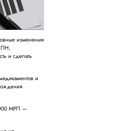
новные изменения
КПН,
ть и сделать
 медикаментов и
обождения
 000 МРП —
ода не