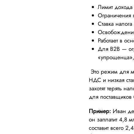
Лимит дохода
Ограничения 
Ставка налога
Освобождение
Работает в ос
Для B2B — ог
«упрощенца», 
Это режим для ма
НДС и низкая ста
захотят терять н
для поставщиков
Пример:
Иван дер
он заплатит 4,8 м
составит всего 2