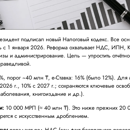
езидент подписал новый Налоговый кодекс. Все ос
ть с 1 января 2026. Реформа охватывает НДС, ИПН, 
зы и администрирование. Цель — упростить отчётнос
праведливой.
6%, порог ~40 млн ₸, e-Ставка: 16% (было 12%). Для
2026 г., 10% с 2027 г.; сохраняются ключевые осв
болевания, книгоиздание и др.).
и:
10 000 МРП (≈ 40 млн ₸). Это ниже прежних 20
борется с искусственным дроблением.
сии
попадают под НДС (сам факт бесплатного перев