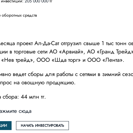
 инвестиций:
205 000 000
тг
 оборотных средств
есяца проект Ал-Да-Сат отгрузил свыше 1 тыс тонн 
ции в торговые сети АО «Арвиай», АО «Гранд Трей
 «Нев трейд», ООО «Шда торг» и ООО «Лента».
тивно ведет сборы для работы с сетями в зимний сезо
 спрос на овощную продукцию.
 сбора: 44 млн тг.
ажмите сюда
ЦИИ
НАЧАТЬ ИНВЕСТИРОВАТЬ