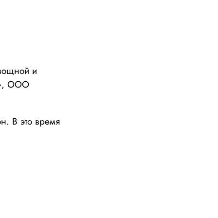
овощной и
д», ООО
н. В это время