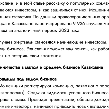
хстане, и в этой статье расскажу о популярных схем
иваются инвесторы, и как защититься от них. Мошенн
альная статистика По данным правоохранительных орг
ода в Казахстане зарегистрировано 9 936 случаев мо
чем за аналогичный период 2023 года.
учаев жертвами становятся начинающие инвесторы,
ки бизнеса. Эта статья поможет вам понять, как раб
ак не потерять свои вложения.
ничества в малом и среднем бизнесе Казахстана
рамиды под видом бизнеса
ошенники регистрируют компанию, заявляют о перс
T, экопроекты). Создают видимость успешного бизнеса
ирают отзывы. Проводят презентации, обещая доходн
нные инвесторы начинают приводить новых вкладчи