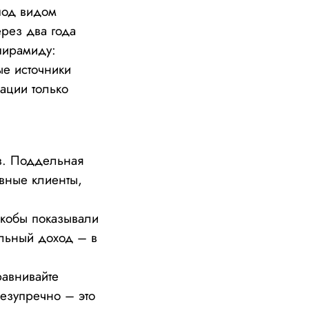
под видом
рез два года
 пирамиду:
е источники
ации только
. Поддельная
авные клиенты,
якобы показывали
альный доход – в
авнивайте
езупречно – это