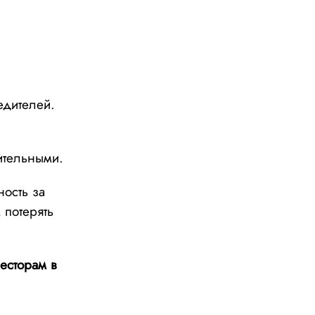
едителей.
ительными.
ность за
 потерять
весторам в