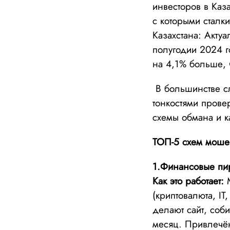
инвесторов в Каза
с которыми сталк
Казахстана: Акту
полугодии 2024 г
на 4,1% больше, 
В большинстве сл
тонкостями провер
схемы обмана и к
ТОП-5 схем мошен
1.Финансовые пи
Как это работает:
М
(криптовалюта, I
делают сайт, соб
месяц. Привлечё