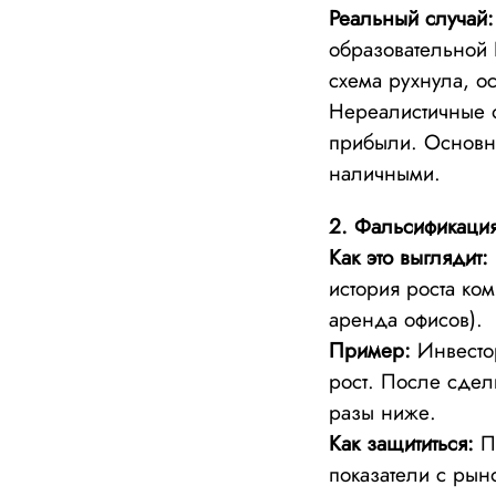
Реальный случай:
образовательной 
схема рухнула, о
Нереалистичные 
прибыли. Основно
наличными.
2. Фальсификация
Как это выглядит:
история роста ко
аренда офисов).
Пример:
Инвестор
рост. После сдел
разы ниже.
Как защититься:
Пр
показатели с рын