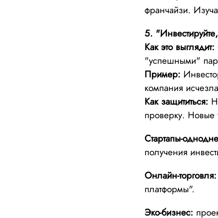
франчайзи. Изуча
5. "Инвестируйте
Как это выглядит:
"успешными" пар
Пример:
Инвестор
компания исчезла
Как защититься:
Не
проверку. Новые 
Стартапы-однодн
получения инвест
Онлайн-торговля:
платформы".
Эко-бизнес:
проек