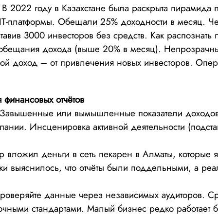
В 2022 году в Казахстане была раскрыта пирамида 
IT-платформы. Обещали 25% доходности в месяц. Че
ставив 3000 инвесторов без средств. Как распознать
обещания дохода (выше 20% в месяц). Непрозрачны
й доход – от привлечения новых инвесторов. Опер
 финансовых отчётов
Завышенные или вымышленные показатели доходов
мпании. Инсценировка активной деятельности (подст
 вложил деньги в сеть пекарен в Алматы, которые 
ки выяснилось, что отчёты были поддельными, а ре
оверяйте данные через независимых аудиторов. Ср
очными стандартами. Малый бизнес редко работает б