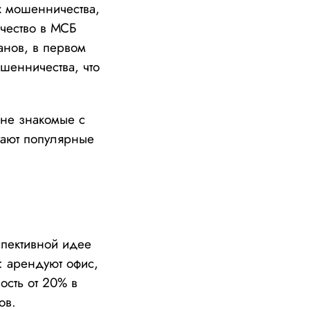
ах мошенничества,
ичество в МСБ
анов, в первом
шенничества, что
 не знакомые с
отают популярные
пективной идее
: арендуют офис,
ость от 20% в
ков.